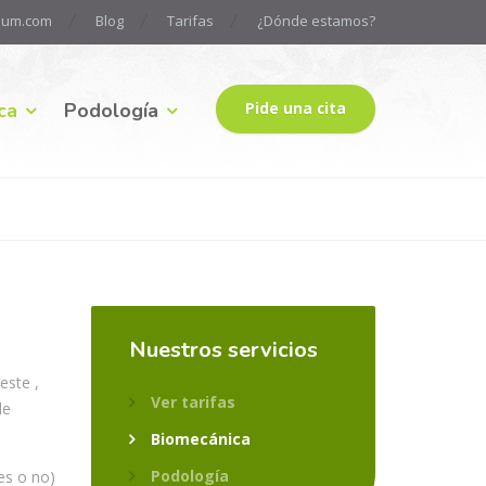
pium.com
Blog
Tarifas
¿Dónde estamos?
ca
Podología
Pide una cita
Nuestros
servicios
este ,
Ver tarifas
le
Biomecánica
Podología
es o no)